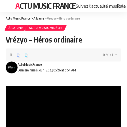
ACTU MUSIC FRANCE
Suivez l'actualité musicale
Actu Music France
>
À la une
>
Vrézyo – Héros ordinaire
À LA UNE
ACTU MUSIC VIDÉOS
Vrézyo – Héros ordinaire
0 Min Lire
ActuMusicFrance
Dernière mise à jour : 2023/05/26 at 5:54 AM