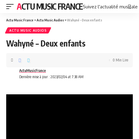
ACTU MUSIC FRANCE
Suivez l'actualité musicale
Actu Music France
>
Actu Music Audios
>
Wahyné – Deux enfants
ACTU MUSIC AUDIOS
Wahyné – Deux enfants
0 Min Lire
ActuMusicFrance
Dernière mise à jour : 2023/02/04 at 7:38 AM