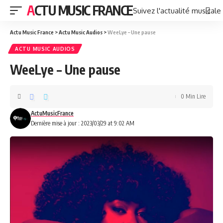
ACTU MUSIC FRANCE
Suivez l'actualité musicale
Actu Music France
>
Actu Music Audios
>
WeeLye – Une pause
ACTU MUSIC AUDIOS
WeeLye – Une pause
0 Min Lire
ActuMusicFrance
Dernière mise à jour : 2023/03/29 at 9:02 AM