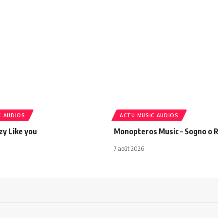
C AUDIOS
ACTU MUSIC AUDIOS
azy Like you
Monopteros Music – Sogno o R
7 août 2026