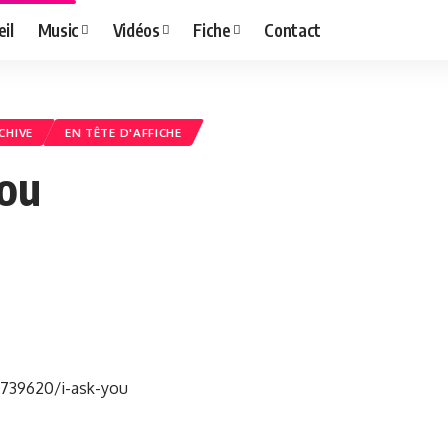
il
Music
Vidéos
Fiche
Contact
CHIVE
EN TÊTE D'AFFICHE
You
8739620/i-ask-you