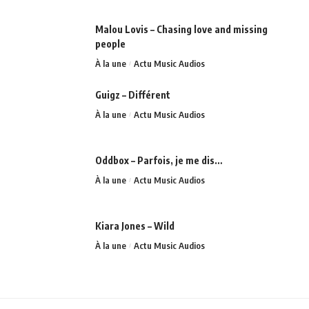
Malou Lovis – Chasing love and missing
people
À la une
Actu Music Audios
Guigz – Différent
À la une
Actu Music Audios
Oddbox – Parfois, je me dis…
À la une
Actu Music Audios
Kiara Jones – Wild
À la une
Actu Music Audios