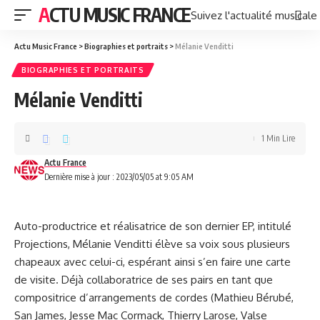
ACTU MUSIC FRANCE
Suivez l'actualité musicale
Actu Music France
>
Biographies et portraits
>
Mélanie Venditti
BIOGRAPHIES ET PORTRAITS
Mélanie Venditti
1 Min Lire
Actu France
Dernière mise à jour : 2023/05/05 at 9:05 AM
Auto-productrice et réalisatrice de son dernier EP, intitulé
Projections, Mélanie Venditti élève sa voix sous plusieurs
chapeaux avec celui-ci, espérant ainsi s’en faire une carte
de visite. Déjà collaboratrice de ses pairs en tant que
compositrice d’arrangements de cordes (Mathieu Bérubé,
San James, Jesse Mac Cormack, Thierry Larose, Valse